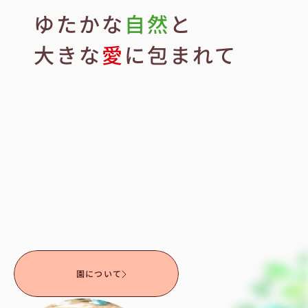
ゆたかな
自然
と
大きな
愛
に包まれて
-
A
b
o
u
t
平
安
女
学
院
大
学
附
属
こ
ど
も
園
は
、
高
槻
市
郊
外
の
自
然
環
境
豊
か
な
場
所
に
あ
り
ま
す
。
キ
リ
ス
ト
教
の
愛
の
精
神
を
保
育
の
基
本
に
据
え
、
大
き
な
愛
に
包
ま
れ
て
伸
び
や
か
に
育
ま
れ
ま
す
よ
う
に
と
祈
り
な
が
ら
保
育
を
し
て
い
ま
す
。
園について