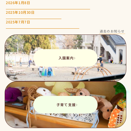
2026年1月8日
2
0
2
6
年
度
未
就
園
児
親
子
登
園
ク
ラ
ス
募
集
に
つ
い
て
2025年10月30日
2
0
2
6
年
度
1
号
園
児
募
集
に
つ
い
て
2025年7月7日
こ
ど
も
園
の
イ
ン
ス
タ
グ
ラ
ム
を
開
設
し
ま
し
た
過去のお知らせ
入園案内
子育て支援