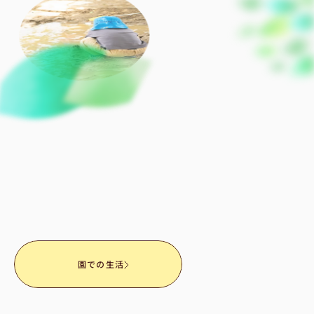
-
D
a
i
l
y
自
然
と
触
れ
合
い
、
友
だ
ち
と
触
れ
合
い
、
絵
本
と
触
れ
合
い
、
一
人
ひ
と
り
異
な
る
存
在
の
子
ど
も
た
ち
が
、
互
い
を
認
め
合
い
な
が
ら
豊
か
な
感
性
と
想
像
力
を
育
ん
で
い
ま
す
。
園での生活