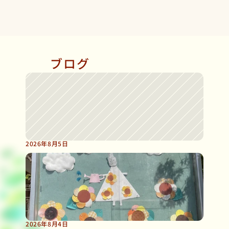
ブログ
-
B
l
o
g
2026年8月5日
2
0
2
6
年
度
園
庭
開
放
の
お
知
ら
せ
2026年8月4日