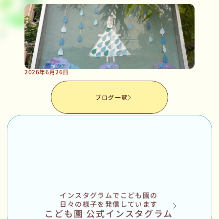
夏
真
っ
盛
り
で
す
ね
2026年6月26日
こ
ど
も
園
の
掲
示
板
も
梅
雨
入
り
し
ま
し
た
ブログ一覧
インスタグラムでこども園の
日々の様子を発信しています
こども園 公式インスタグラム