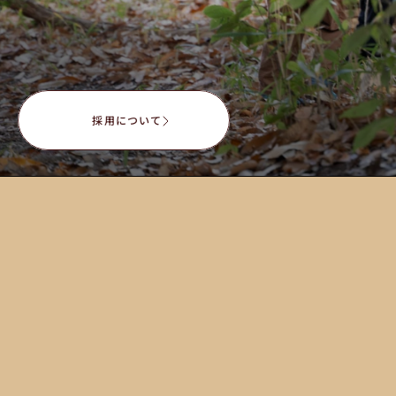
-
R
e
c
r
u
i
t
採
用
情
報
こ
ど
も
園
で
は
、
現
在
、
保
育
者
を
募
集
し
て
い
ま
す
。
採用について