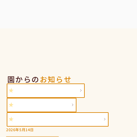
-
I
n
f
o
r
m
a
t
i
o
n
園からの
お知らせ
2
0
2
7
年
度
入
園
説
明
会
に
つ
い
て
2
0
2
7
年
度
新
規
採
用
募
集
中
2
0
2
6
年
度
一
時
預
か
り
(
ほ
し
組
)
の
お
知
ら
せ
2026年5月14日
入
園
者
向
け
園
見
学
会
に
つ
い
て